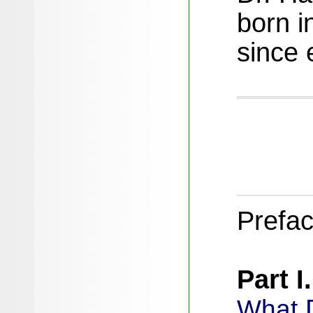
born i
since 
Prefa
Part I
D
What