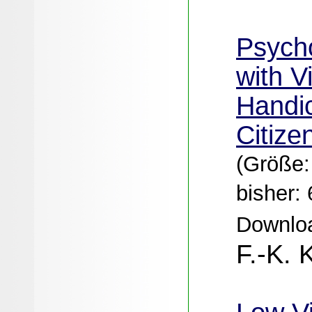
Psych
with V
Handi
Citize
(Größe:
bisher: 
Downloa
F.-K. 