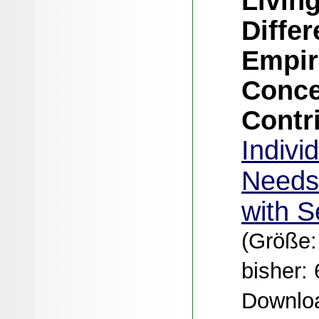
Living
Differ
Empir
Conce
Contr
Indivi
Needs
with S
(Größe:
bisher: 
Downloa