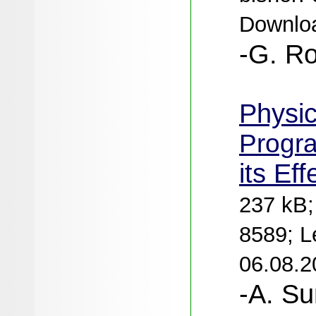
Downloa
-G. Ro
Physic
Progr
its Eff
237 kB;
8589; L
06.08.2
-A. Su