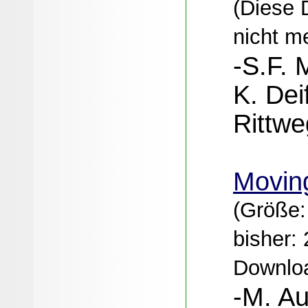
(Diese D
nicht me
-S.F. 
K. Dei
Rittwe
Moving
(Größe:
bisher:
Downloa
-M. A