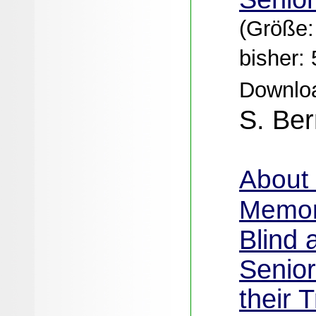
(Größe:
bisher: 
Downloa
S. Ber
About
Memo
Blind 
Senio
their 