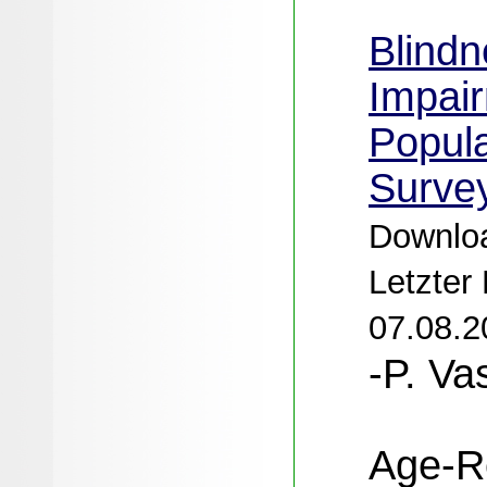
Blindn
Impair
Popul
Surve
Downloa
Letzter
07.08.2
-P. Va
Age-R