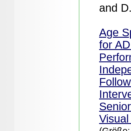
and D.
Age S
for A
Perfo
Indep
Follow
Interv
Senior
Visual
(Größe: