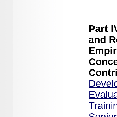
Part I
and Re
Empir
Conce
Contr
Devel
Evalua
Traini
Senio