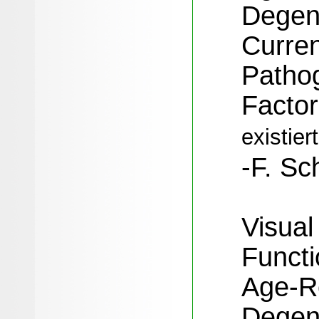
Degen
Curren
Patho
Factor
existier
-F. Sc
Visual
Functi
Age-R
Degen