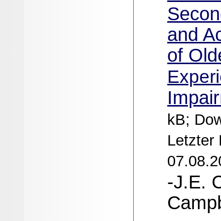
Secon
and Ac
of Ol
Experi
Impai
kB; Dow
Letzter
07.08.2
-J.E. 
Campb