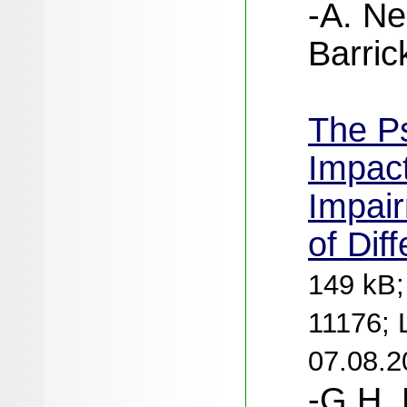
-A. Ne
Barric
The Ps
Impact
Impair
of Dif
149 kB;
11176; 
07.08.2
-G.H. 