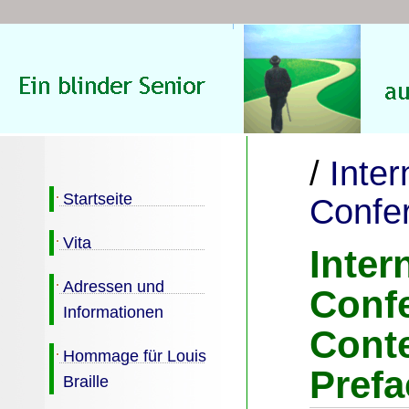
/
Inter
Startseite
Confe
Vita
Inter
Adressen und
Confe
Informationen
Cont
Hommage für Louis
Prefa
Braille