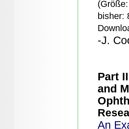
(Größe:
bisher: 
Downloa
-J. Co
Part I
and M
Ophth
Resea
An Exa