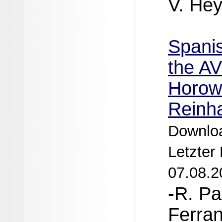
V. Hey
Spanis
the AV
Horowi
Reinh
Downloa
Letzter
07.08.2
-R. Pa
Ferran