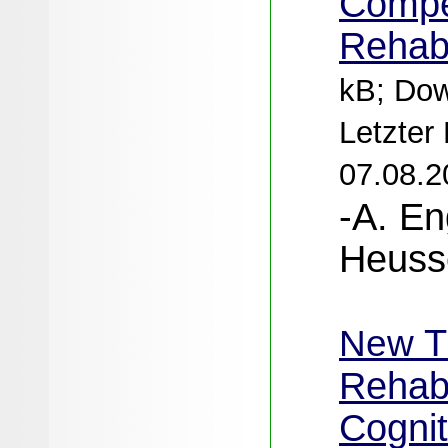
Compe
Rehabi
kB; Dow
Letzter
07.08.2
-A. En
Heuss
T
New
Rehabi
Cognit