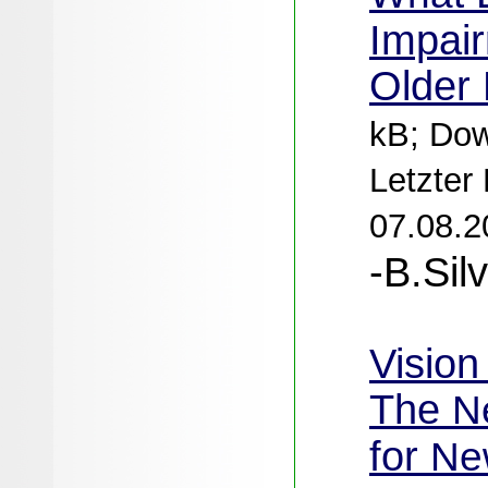
Impai
Older
kB; Dow
Letzter
07.08.2
-B.Sil
Vision
The
N
for
Ne