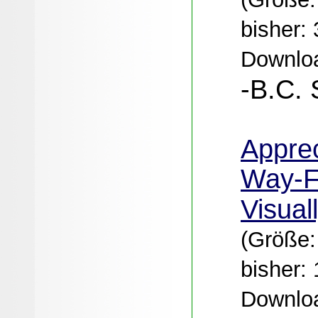
bisher:
Downloa
-B.C. 
Apprec
Way-F
Visual
(Größe:
bisher:
Downloa