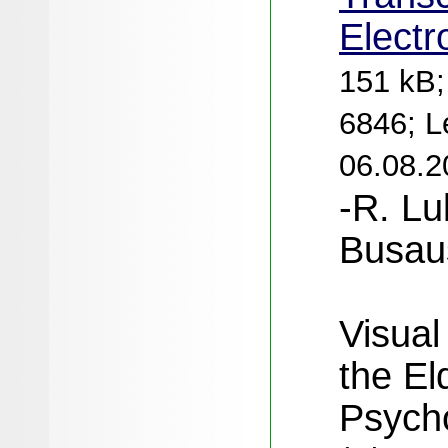
Electr
151 kB;
6846; L
06.08.2
-R. Lu
Busau
Visual
the El
Psych