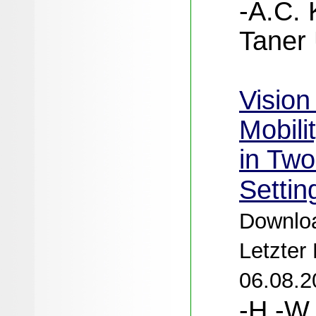
-A.C.
Taner 
Vision
Mobili
in Tw
Settin
Downloa
Letzter
06.08.2
-H.-W.