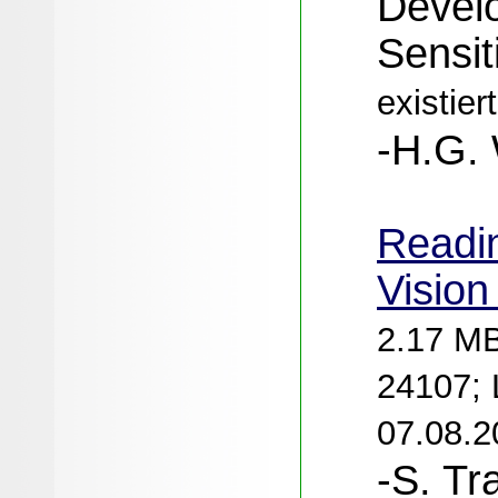
Develo
Sensiti
existier
-H.G. 
Readin
Vision
2.17 MB
24107; 
07.08.2
-S. Tr