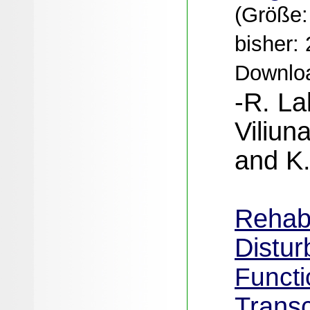
(Größe:
bisher:
Downloa
-R. La
Viliun
and K.
Rehabi
Distur
Functi
Trans