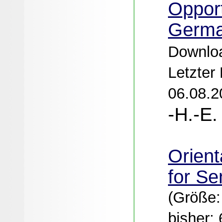
Opport
Germ
Downloa
Letzter
06.08.2
-H.-E.
Orient
for Se
(Größe:
bisher: 