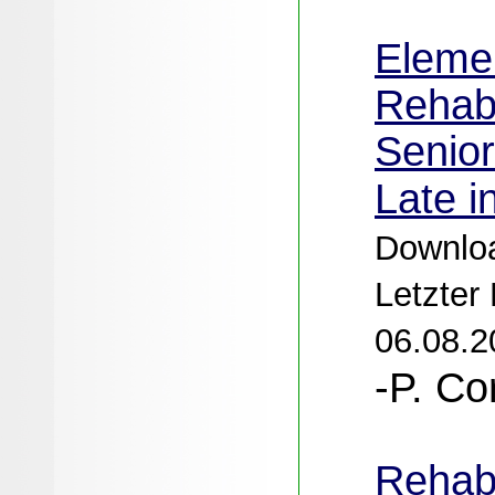
Eleme
Rehabi
Senio
Late i
Downloa
Letzter
06.08.2
-P. Co
Rehabi