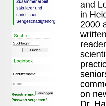
Zusammenarbeit
and Lo
säkularer und
in Hei
christlicher
Sehgeschädigtenorg.
2000 
writte
Suche
reade
scienti
Loginbox
practi
senior
comme
on
ne
Registrierung.
Passwort vergessen?
Dr. H