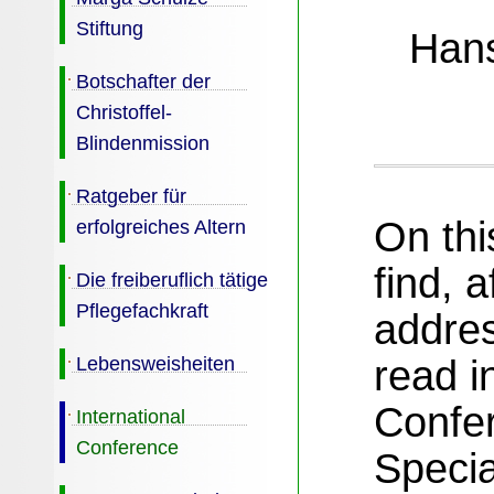
Stiftung
Han
Botschafter der
Christoffel-
Blindenmission
Ratgeber für
On thi
erfolgreiches Altern
find, 
Die freiberuflich tätige
Pflegefachkraft
addres
Lebensweisheiten
read i
Confe
International
Conference
Specia