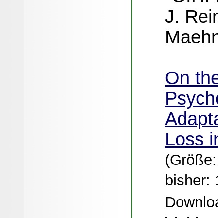
J. Rei
Maehn
On th
Psycho
Adapta
Loss i
(Größe:
bisher:
Downloa