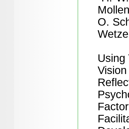
Mollen
O. Sch
Wetze
Using
Visio
Reflec
Psycho
Factor
Facilit